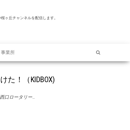
や桜ヶ丘チャンネルを配信します。
・事業所
た！（KIDBOX)
西口ロータリー…