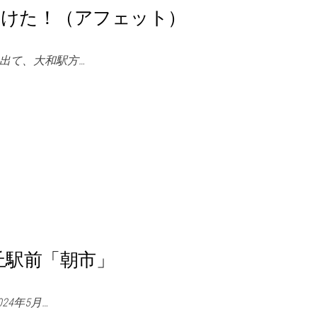
つけた！（アフェット）
出て、大和駅方…
丘駅前「朝市」
24年5月…