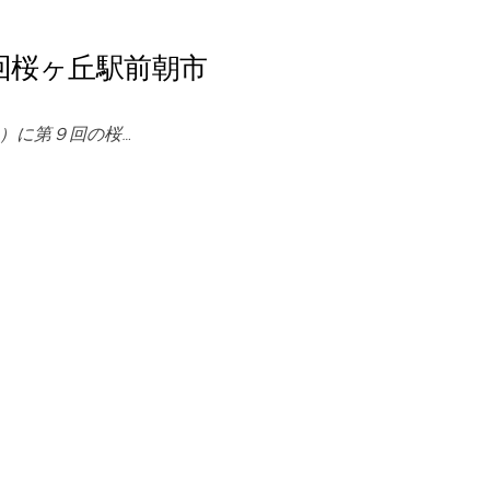
回桜ヶ丘駅前朝市
）に第９回の桜…