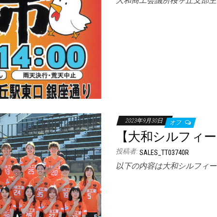
大和商工会議所桜ヶ丘支部主
2023年9月30日
オフ
【大和シルフィード
投稿者:
SALES_TT03740R
以下の内容は大和シルフィー