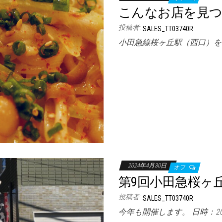
こんなお店を見
投稿者:
SALES_TT03740R
小田急線桜ヶ丘駅（西口）を
2024年4月30日
オフ
第9回小田急桜ヶ
投稿者:
SALES_TT03740R
今年も開催します。 日時：20