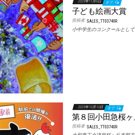
2023年11月6日
オフ
子ども絵画大賞
投稿者:
SALES_TT03740R
小中学生のコンクールとして
2023年10月10日
オフ
第８回小田急桜ヶ
投稿者:
SALES_TT03740R