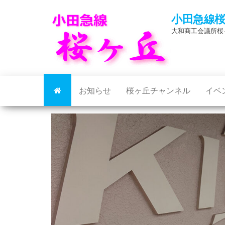
Skip
小田急線
to
大和商工会議所桜
the
content
お知らせ
桜ヶ丘チャンネル
イベ