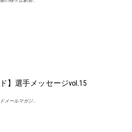
催の桜ヶ丘駅前…
】選手メッセージvol.15
ドメールマガジ…