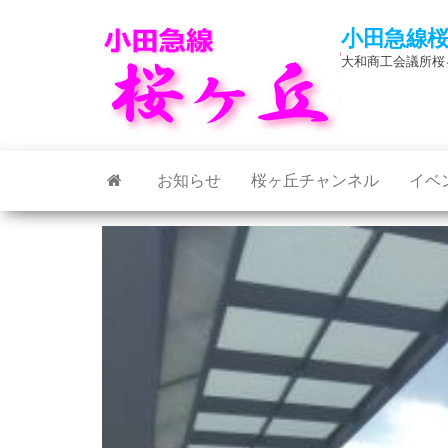
Skip
小田急線
to
大和商工会議所桜
the
content
お知らせ
桜ヶ丘チャンネル
イベ