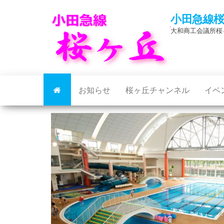
Skip
小田急線
to
大和商工会議所桜
the
content
お知らせ
桜ヶ丘チャンネル
イベ