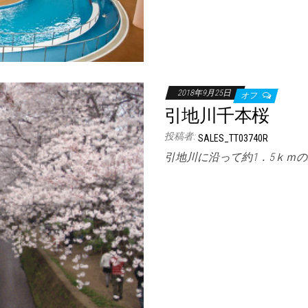
2018年9月25日
オフ
引地川千本桜
投稿者:
SALES_TT03740R
引地川に沿って約1．5ｋｍの