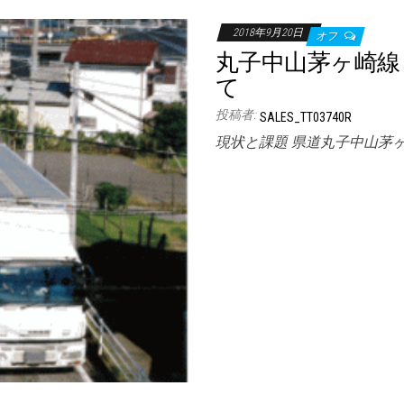
2018年9月20日
オフ
丸子中山茅ヶ崎線
て
投稿者:
SALES_TT03740R
現状と課題 県道丸子中山茅