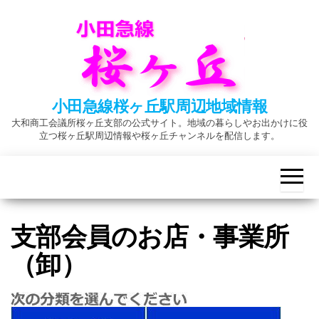
Skip
to
the
content
小田急線桜ヶ丘駅周辺地域情報
大和商工会議所桜ヶ丘支部の公式サイト。地域の暮らしやお出かけに役
立つ桜ヶ丘駅周辺情報や桜ヶ丘チャンネルを配信します。
支部会員のお店・事業所
（卸）