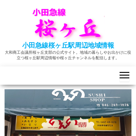
Skip
to
the
content
小田急線桜ヶ丘駅周辺地域情報
大和商工会議所桜ヶ丘支部の公式サイト。地域の暮らしやお出かけに役
立つ桜ヶ丘駅周辺情報や桜ヶ丘チャンネルを配信します。