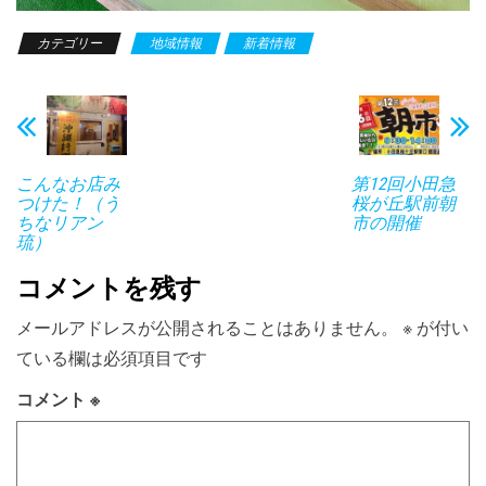
カテゴリー
地域情報
新着情報
こんなお店み
第12回小田急
つけた！（う
桜が丘駅前朝
ちなリアン
市の開催
琉）
コメントを残す
メールアドレスが公開されることはありません。
※
が付い
ている欄は必須項目です
コメント
※