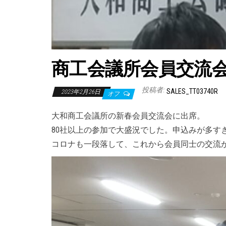
商工会議所会員交流
投稿者:
SALES_TT03740R
2023年2月26日
オフ
大和商工会議所の新春会員交流会に出席。
80社以上の参加で大盛況でした。申込みが多す
コロナも一段落して、これから会員同士の交流