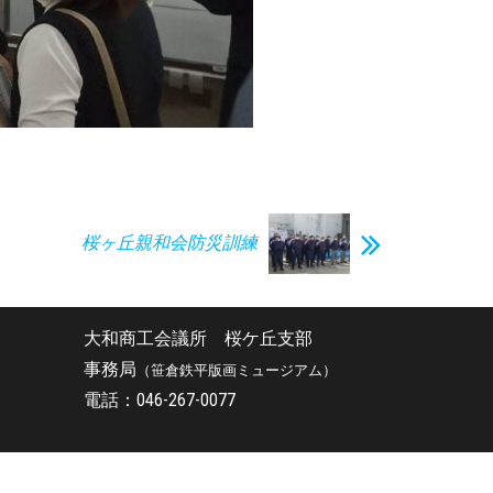
桜ヶ丘親和会防災訓練
大和商工会議所 桜ケ丘支部
事務局
（笹倉鉄平版画ミュージアム）
電話：046-267-0077