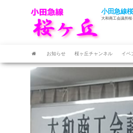
Skip
小田急線
to
大和商工会議所桜
the
content
お知らせ
桜ヶ丘チャンネル
イベ