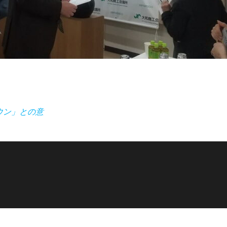
ウン」との意
Proudly powered by
WordPress
|
テーマ:
Envo Magazine