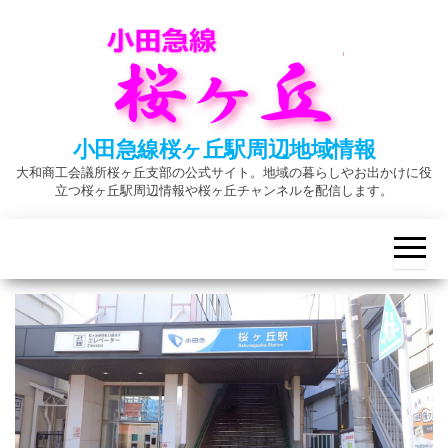
Skip
to
the
content
小田急線桜ヶ丘駅周辺地域情報
大和商工会議所桜ヶ丘支部の公式サイト。地域の暮らしやお出かけに役
立つ桜ヶ丘駅周辺情報や桜ヶ丘チャンネルを配信します。