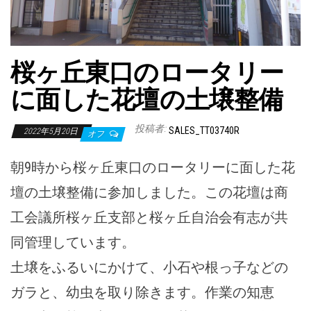
桜ヶ丘東口のロータリー
に面した花壇の土壌整備
投稿者:
SALES_TT03740R
2022年5月20日
オフ
朝9時から桜ヶ丘東口のロータリーに面した花
壇の土壌整備に参加しました。この花壇は商
工会議所桜ヶ丘支部と桜ヶ丘自治会有志が共
同管理しています。
土壌をふるいにかけて、小石や根っ子などの
ガラと、幼虫を取り除きます。作業の知恵