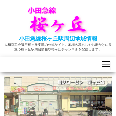
Skip
to
the
content
小田急線桜ヶ丘駅周辺地域情報
大和商工会議所桜ヶ丘支部の公式サイト。地域の暮らしやお出かけに役
立つ桜ヶ丘駅周辺情報や桜ヶ丘チャンネルを配信します。