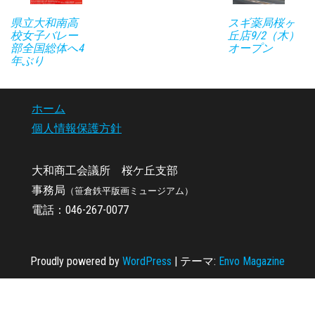
県立大和南高
スギ薬局桜ヶ
校女子バレー
丘店9/2（木）
部全国総体へ4
オープン
年ぶり
ホーム
個人情報保護方針
大和商工会議所 桜ケ丘支部
事務局
（笹倉鉄平版画ミュージアム）
電話：046-267-0077
Proudly powered by
WordPress
|
テーマ:
Envo Magazine